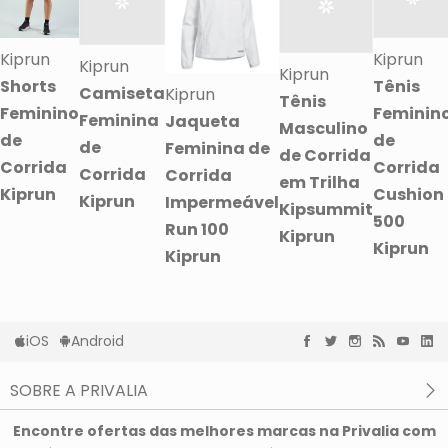
Kiprun
Kiprun
Kiprun
Kiprun
Shorts
Tênis
Camiseta
Kiprun
Tênis
Feminino
Feminin
Feminina
Jaqueta
Masculino
de
de
de
Feminina de
de Corrida
Corrida
Corrida
Corrida
Corrida
em Trilha
Kiprun
Cushion
Kiprun
Impermeável
Kipsummit
500
Run 100
Kiprun
Kiprun
Kiprun
iOS
Android
SOBRE A PRIVALIA
O que é a Privalia?
Encontre ofertas das melhores marcas na Privalia com
Privacidade e Cookies