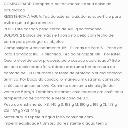
COMPACIDADE: Comprime-se facilmente na sua bolsa de
arrumação
RESISTÊNCIA À ÁGUA: Tecido exterior tratado na superfície para
evitar que a água penetre.
PESO: Este casaco pesa cerca de 430 g no tamanho L.
BOLSOS: 2 bolsos de mãos e 1 bolso no peito com fecho de
correr para proteger os objetos
Composição: Acolchoamento: 85 - Plumas de Pato15 - Pena de
Pato. Forração: 100 - Poliamida. Tecido principal: 100 - Poliéster.
Qual o nível de calor proposto pelo casaco acolchoado? Este
casaco acolchoado foi validado para uma temperatura de
conforto de -10 C durante um teste de protocolo numa câmara
térmica. Por baixo do casaco, o manequim usa uma camisola
sintética e um polar leve. Caminha com uma simulação de
vento de 5 km/h. Também testámos este modelo em estático a
temperatura de conforto é neste caso de 0 c.
Peso do enchimento: XS: 145 g S: 153 g M: 160 g L: 169 g XL: 178 g
XXL: 187 g XXXL: 198 g
Material que repele a água (não confundir com
impermeabilidade): Um tecido resistente à água tem a