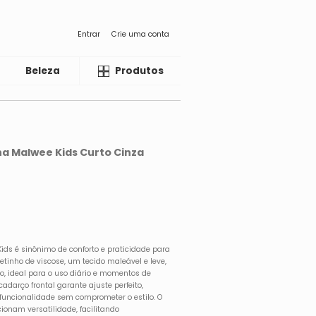
Entrar
Crie uma conta
Beleza
Liquida
Produtos
na Malwee Kids Curto Cinza
ids é sinônimo de conforto e praticidade para
tinho de viscose, um tecido maleável e leve,
o, ideal para o uso diário e momentos de
adarço frontal garante ajuste perfeito,
funcionalidade sem comprometer o estilo. O
cionam versatilidade, facilitando