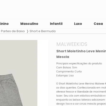
inino
Masculino
Infantil
Luxo
Casa
Partes de Baixo
Short e Bermuda
MALWEEKIDS
Short Moletinho Leve Meni
Mescla
Principais especificações do produto:
Com Bolsos: Sim
Comprimento: Curto
Estampa: Liso
O Short Moletinho Leve Menina Malwee K
os dias quentes. Confeccionado em mole
oferece frescor e liberdade de moviment
lazer. Seu cós com elástico embutido e c
enquanto os bolsos laterais adicionam 
design liso e a cor cinza mescla propor