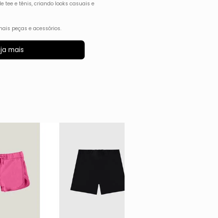
tee e tênis, criando looks casuais e
ais peças e acessórios.
ja mais