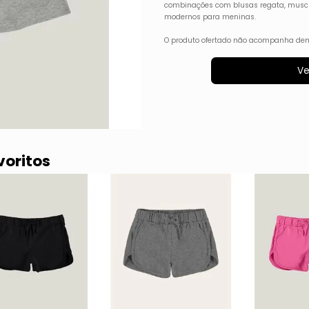
combinações com blusas regata, muscle 
modernos para meninas.
O produto ofertado não acompanha dem
Ve
voritos