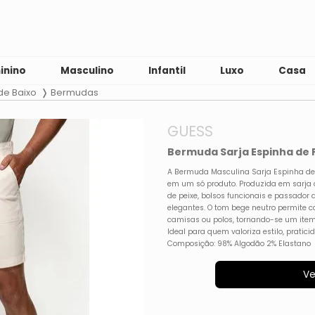
inino
Masculino
Infantil
Luxo
Casa
de Baixo
Bermudas
GUESS
Bermuda Sarja Espinha de 
A Bermuda Masculina Sarja Espinha de 
em um só produto. Produzida em sarja
de peixe, bolsos funcionais e passador d
elegantes. O tom bege neutro permite 
camisas ou polos, tornando-se um ite
Ideal para quem valoriza estilo, pratici
Composição: 98% Algodão 2% Elastano
Ve