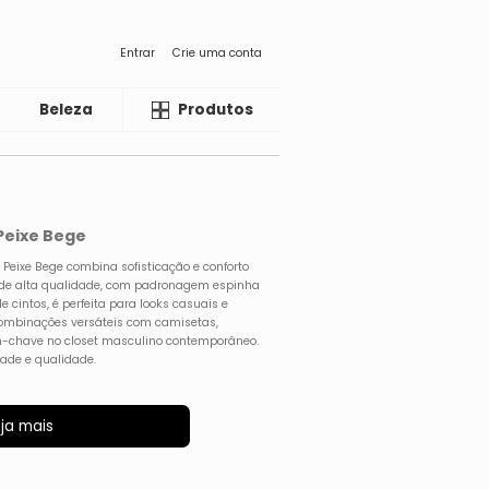
Entrar
Crie uma conta
Beleza
Liquida
Produtos
Peixe Bege
Peixe Bege combina sofisticação e conforto
 de alta qualidade, com padronagem espinha
e cintos, é perfeita para looks casuais e
combinações versáteis com camisetas,
m-chave no closet masculino contemporâneo.
dade e qualidade.
ja mais