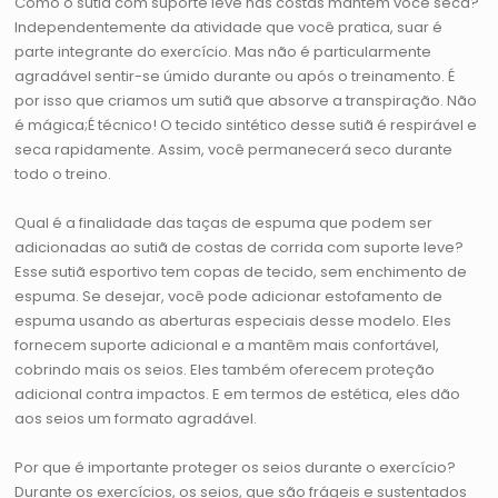
Como o sutiã com suporte leve nas costas mantém você seca?
Independentemente da atividade que você pratica, suar é
parte integrante do exercício. Mas não é particularmente
agradável sentir-se úmido durante ou após o treinamento. É
por isso que criamos um sutiã que absorve a transpiração. Não
é mágica;É técnico! O tecido sintético desse sutiã é respirável e
seca rapidamente. Assim, você permanecerá seco durante
todo o treino.
Qual é a finalidade das taças de espuma que podem ser
adicionadas ao sutiã de costas de corrida com suporte leve?
Esse sutiã esportivo tem copas de tecido, sem enchimento de
espuma. Se desejar, você pode adicionar estofamento de
espuma usando as aberturas especiais desse modelo. Eles
fornecem suporte adicional e a mantêm mais confortável,
cobrindo mais os seios. Eles também oferecem proteção
adicional contra impactos. E em termos de estética, eles dão
aos seios um formato agradável.
Por que é importante proteger os seios durante o exercício?
Durante os exercícios, os seios, que são frágeis e sustentados