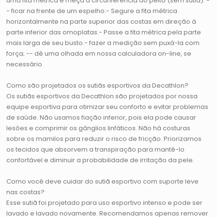
uma fita métrica e meça a circunferência do peito (sem sutiã): -
- ficar na frente de um espelho:- Segure a fita métrica
horizontalmente na parte superior das costas em direção à
parte inferior das omoplatas.- Passe a fita métrica pela parte
mais larga de seu busto.- fazer a medição sem puxá-la com
força; -- dê uma olhada em nossa calculadora on-line, se
necessário
Como são projetados os sutiãs esportivos da Decathlon?
Os sutiãs esportivos da Decathlon são projetados por nossa
equipe esportiva para otimizar seu conforto e evitar problemas
de saúde. Não usamos fiação inferior, pois ela pode causar
lesões e comprimir os gânglios linfáticos. Não há costuras
sobre os mamilos para reduzir o risco de fricção. Priorizamos
os tecidos que absorvem a transpiração para mantê-lo
confortável e diminuir a probabilidade de irritação da pele.
Como você deve cuidar do sutiã esportivo com suporte leve
nas costas?
Esse sutiã foi projetado para uso esportivo intenso e pode ser
lavado e lavado novamente. Recomendamos apenas remover