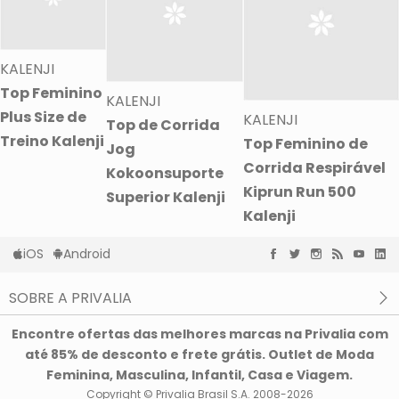
KALENJI
Top Feminino
KALENJI
Plus Size de
KALENJI
Top de Corrida
Treino Kalenji
Top Feminino de
Jog
Corrida Respirável
Kokoonsuporte
Kiprun Run 500
Superior Kalenji
Kalenji
iOS
Android
SOBRE A PRIVALIA
O que é a Privalia?
Encontre ofertas das melhores marcas na Privalia com
Privacidade e Cookies
até 85% de desconto e frete grátis. Outlet de Moda
Condições de uso
Feminina, Masculina, Infantil, Casa e Viagem.
Copyright © Privalia Brasil S.A. 2008-2026