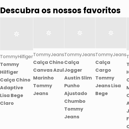
Descubra os nossos favoritos
TommyJeans
TommyJeans
TommyJeans
TommyHilfiger
T
Calça Chino
Calça
Calça
Tommy
Canvas Azul
Jogger
Cargo
Hilfiger
H
Marinho
Austin Slim
Tommy
Calça Chino
Tommy
Punho
Jeans Lisa
Adaptive
Jeans
Ajustado
Bege
Lisa Bege
C
Chumbo
Claro
A
Tommy
Jeans