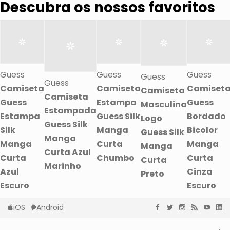
Descubra os nossos favoritos
Guess
Guess
Guess
Guess
Guess
Camiseta
Camiseta
Camiset
Camiseta
Camiseta
Guess
Estampa
Guess
Masculina
Estampada
Estampa
Guess Silk
Bordado
Logo
Guess Silk
Silk
Manga
Bicolor
Guess Silk
Manga
Manga
Curta
Manga
Manga
Curta Azul
Curta
Chumbo
Curta
Curta
Marinho
Azul
Cinza
Preto
Escuro
Escuro
iOS
Android