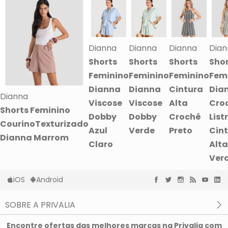
Dianna
Dianna
Dianna
Dian
Shorts
Shorts
Shorts
Sho
Feminino
Feminino
Feminino
Fem
Dianna
Dianna
Cintura
Dia
Dianna
Viscose
Viscose
Alta
Cro
Shorts Feminino
Dobby
Dobby
Crochê
List
CourinoTexturizado
Azul
Verde
Preto
Cin
Dianna Marrom
Claro
Alta
Ver
iOS
Android
SOBRE A PRIVALIA
O que é a Privalia?
Encontre ofertas das melhores marcas na Privalia com