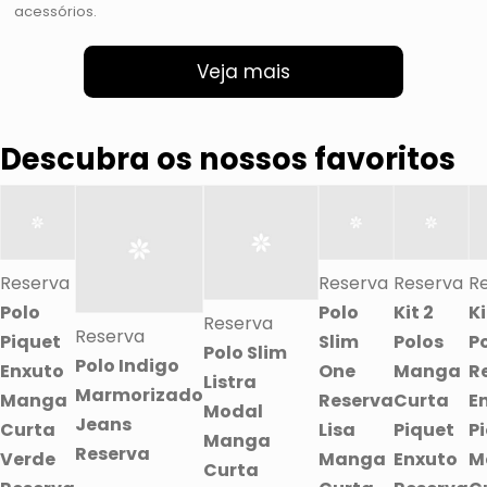
acessórios.
Veja mais
Descubra os nossos favoritos
Reserva
Reserva
Reserva
R
Polo
Polo
Kit 2
Ki
Reserva
Reserva
Piquet
Slim
Polos
P
Polo Slim
Polo Indigo
Enxuto
One
Manga
R
Listra
Marmorizado
Manga
Reserva
Curta
E
Modal
Jeans
Curta
Lisa
Piquet
P
Manga
Reserva
Verde
Manga
Enxuto
M
Curta