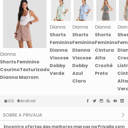
Dianna
Dianna
Dianna
Dian
Shorts
Shorts
Shorts
Sho
Feminino
Feminino
Feminino
Fem
Dianna
Dianna
Cintura
Dia
Dianna
Viscose
Viscose
Alta
Cro
Shorts Feminino
Dobby
Dobby
Crochê
List
CourinoTexturizado
Verde
Azul
Preto
Cin
Dianna Marrom
Claro
Alta
Ver
iOS
Android
SOBRE A PRIVALIA
O que é a Privalia?
Encontre ofertas das melhores marcas na Privalia com