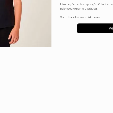
Eliminação da transpiração: O tecido 
pele seca durante a prática!
Garantia fabricante: 24 meses
Ve