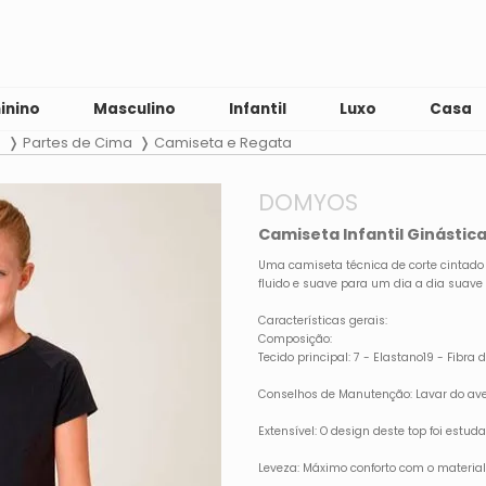
inino
Masculino
Infantil
Luxo
Casa
l
Partes de Cima
Camiseta e Regata
DOMYOS
Camiseta Infantil Ginásti
Uma camiseta técnica de corte cintado
fluido e suave para um dia a dia suave 
Características gerais:
Composição:
Tecido principal: 7 - Elastano19 - Fibra d
Conselhos de Manutenção: Lavar do aves
Extensível: O design deste top foi estu
Leveza: Máximo conforto com o material l