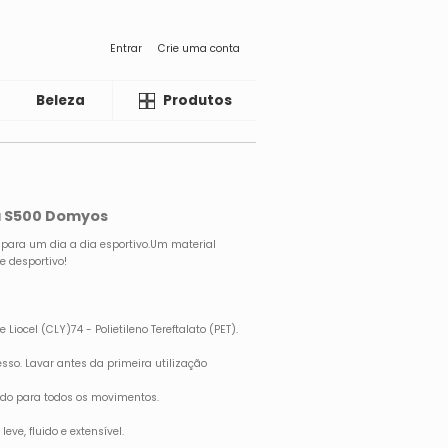
Entrar
Crie uma conta
Beleza
Liquida
Produtos
ca S500 Domyos
 para um dia a dia esportivo.Um material
e desportivo!
e Liocel (CLY)74 - Polietileno Tereftalato (PET).
so. Lavar antes da primeira utilização
dado para todos os movimentos.
eve, fluido e extensível.