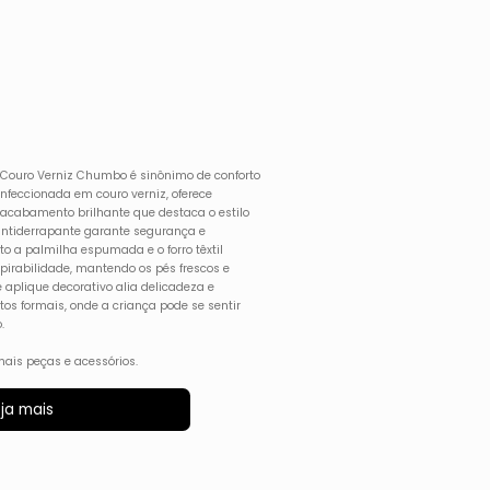
ic Couro Verniz Chumbo é sinônimo de conforto
onfeccionada em couro verniz, oferece
m acabamento brilhante que destaca o estilo
 antiderrapante garante segurança e
o a palmilha espumada e o forro têxtil
pirabilidade, mantendo os pés frescos e
 aplique decorativo alia delicadeza e
ntos formais, onde a criança pode se sentir
.
ais peças e acessórios.
ja mais