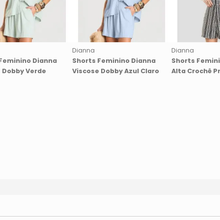
Dianna
Dianna
Feminino Dianna
Shorts Feminino Dianna
Shorts Femini
e Dobby Verde
Viscose Dobby Azul Claro
Alta Crochê P