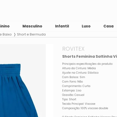
inino
Masculino
Infantil
Luxo
Casa
e Baixo
Short e Bermuda
ROVITEX
Shorts Feminina Soltinha V
Principais especificações do produto:
Altura da Cintura: Média
Ajuste na Cintura: Elástico
Com Bolsos: Sim
Com Forro: Não
Comprimento: Curta
Estampa: Liso
Ocasião: Casual
Tipo: Short
Tecido Principal: Viscose
Composição: 100% viscose double