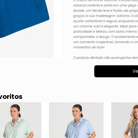
O Shorts Feminina Soltinha Viscose Dou
valoriza conforto e estilo em uma peça 
double, um tecido leve e fluído, ele pro
graças à sua modelagem soltinha. O có
ajuste confortável e seguro, enquanto o
um charme sutil e elegante. Ideal para
praticidade e beleza, com bolso intern
comprometer o design. O acabamento e
um caimento impecável, tornando-o uma
momentos de lazer.
O produto ofertado não acompanha dem
Ve
voritos