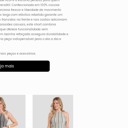
ble Azul é a escolha perfeita para quem
versátil. Confeccionado em 100% viscose
porciona frescor e liberdade de movimento
s largo com elástico rebatido garante um
s franzidos na frente e nas costas adicionam
 ocasiões casuais, este short combina
o que oferece funcionalidade sem
m bainha reforçada assegura durabilidade e
 peça indispensável para o dia a dia e
ais peças e acessórios.
ja mais