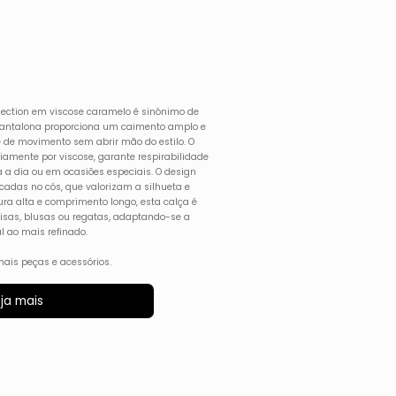
lection em viscose caramelo é sinônimo de
pantalona proporciona um caimento amplo e
e de movimento sem abrir mão do estilo. O
iamente por viscose, garante respirabilidade
ia a dia ou em ocasiões especiais. O design
icadas no cós, que valorizam a silhueta e
ra alta e comprimento longo, esta calça é
isas, blusas ou regatas, adaptando-se a
l ao mais refinado.
ais peças e acessórios.
ja mais