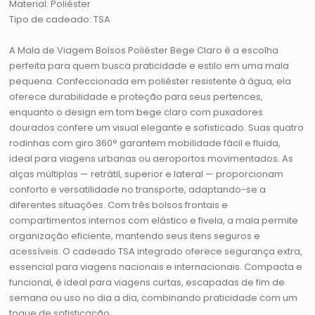
Material: Poliéster
Tipo de cadeado: TSA
A Mala de Viagem Bolsos Poliéster Bege Claro é a escolha
perfeita para quem busca praticidade e estilo em uma mala
pequena. Confeccionada em poliéster resistente à água, ela
oferece durabilidade e proteção para seus pertences,
enquanto o design em tom bege claro com puxadores
dourados confere um visual elegante e sofisticado. Suas quatro
rodinhas com giro 360° garantem mobilidade fácil e fluida,
ideal para viagens urbanas ou aeroportos movimentados. As
alças múltiplas — retrátil, superior e lateral — proporcionam
conforto e versatilidade no transporte, adaptando-se a
diferentes situações. Com três bolsos frontais e
compartimentos internos com elástico e fivela, a mala permite
organização eficiente, mantendo seus itens seguros e
acessíveis. O cadeado TSA integrado oferece segurança extra,
essencial para viagens nacionais e internacionais. Compacta e
funcional, é ideal para viagens curtas, escapadas de fim de
semana ou uso no dia a dia, combinando praticidade com um
toque de sofisticação.