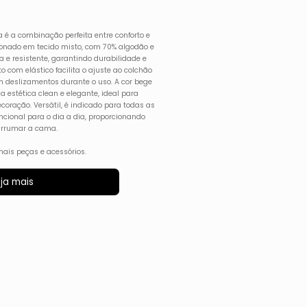
a é a combinação perfeita entre conforto e
ionado em tecido misto, com 70% algodão e
a e resistente, garantindo durabilidade e
 com elástico facilita o ajuste ao colchão
em deslizamentos durante o uso. A cor bege
 estética clean e elegante, ideal para
coração. Versátil, é indicado para todas as
cional para o dia a dia, proporcionando
arrumar a cama.
ais peças e acessórios.
ja mais