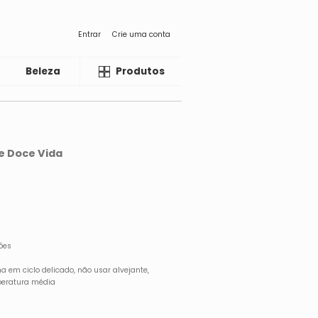
Entrar
Crie uma conta
Beleza
Liquida
Produtos
ge Doce Vida
ões
 em ciclo delicado, não usar alvejante,
peratura média