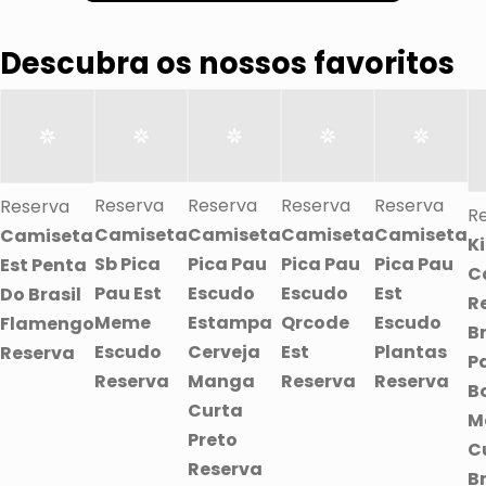
Descubra os nossos favoritos
Reserva
Reserva
Reserva
Reserva
Reserva
R
Camiseta
Camiseta
Camiseta
Camiseta
Camiseta
Ki
Sb Pica
Pica Pau
Pica Pau
Pica Pau
Est Penta
C
Pau Est
Escudo
Escudo
Est
Do Brasil
R
Meme
Estampa
Qrcode
Escudo
Flamengo
B
Escudo
Cerveja
Est
Plantas
Reserva
P
Reserva
Manga
Reserva
Reserva
B
Curta
M
Preto
C
Reserva
B