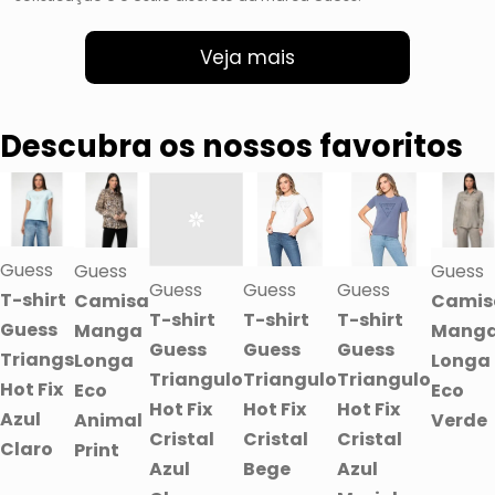
Veja mais
Descubra os nossos favoritos
Guess
Guess
Guess
Guess
Guess
Guess
T-shirt
Camisa
Camis
T-shirt
T-shirt
T-shirt
Guess
Manga
Mang
Guess
Guess
Guess
Triangs
Longa
Longa
Triangulo
Triangulo
Triangulo
Hot Fix
Eco
Eco
Hot Fix
Hot Fix
Hot Fix
Azul
Animal
Verde
Cristal
Cristal
Cristal
Claro
Print
Azul
Bege
Azul