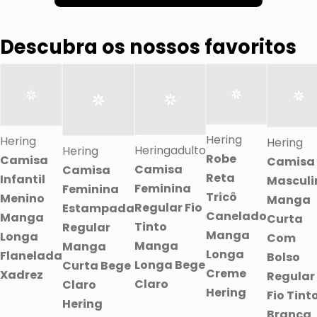
Descubra os nossos favoritos
Hering
Hering
Hering
Heringadulto
Hering
Robe
Camisa
Camisa
Camisa
Camisa
Reta
Infantil
Masculi
Feminina
Feminina
Tricô
Menino
Manga
Regular Fio
Estampada
Canelado
Manga
Curta
Tinto
Regular
Manga
Longa
Com
Manga
Manga
Longa
Flanelada
Bolso
Longa Bege
Curta Bege
Creme
Xadrez
Regular
Claro
Claro
Hering
Fio Tint
Hering
Branca