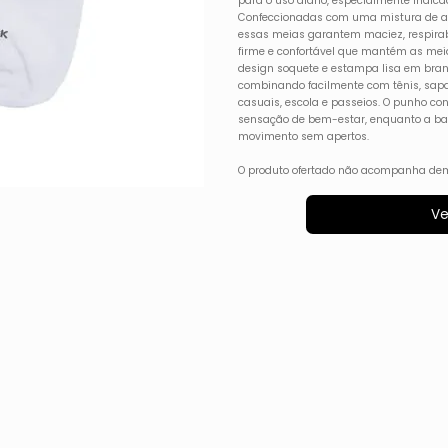
para o uso diário, especialmente indicad
Confeccionadas com uma mistura de algo
essas meias garantem maciez, respirabi
firme e confortável que mantém as meia
design soquete e estampa lisa em branc
combinando facilmente com tênis, sapa
casuais, escola e passeios. O punho co
sensação de bem-estar, enquanto a ba
movimento sem apertos.
O produto ofertado não acompanha dem
Ve