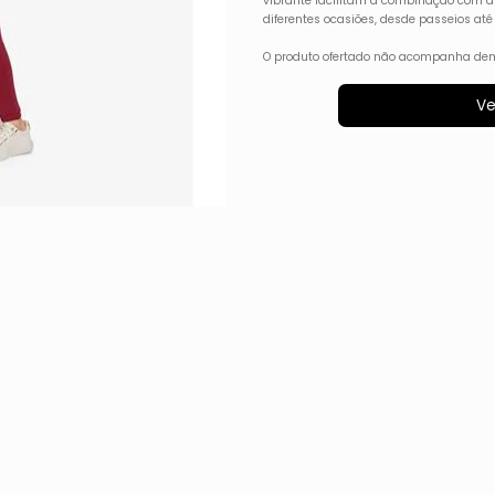
vibrante facilitam a combinação com di
diferentes ocasiões, desde passeios até
O produto ofertado não acompanha dem
Ve