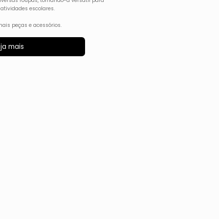
versas roupas, tornando-a versátil para
 atividades escolares.
ais peças e acessórios.
ja mais