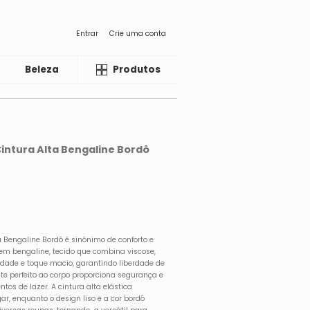
Entrar
Crie uma conta
Beleza
Liquida
Produtos
 Cintura Alta Bengaline Bordô
ta Bengaline Bordô é sinônimo de conforto e
 em bengaline, tecido que combina viscose,
icidade e toque macio, garantindo liberdade de
te perfeito ao corpo proporciona segurança e
ntos de lazer. A cintura alta elástica
, enquanto o design liso e a cor bordô