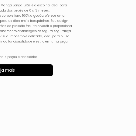
ra Manga Longa Lilás é a escolha ideal para
icada dos bebês de 0 a 3 meses.
 corpo e forro 100% algodão, oferece uma
 para os dias mais fresquinhos. Seu design
s de pressão facilita o vestir e proporciona
cabamento antialérgico assegura segurança
 visual moderno e delicado, ideal para o uso
nindo funcionalidade e estilo em uma peça
ais peças e acessórios.
ja mais