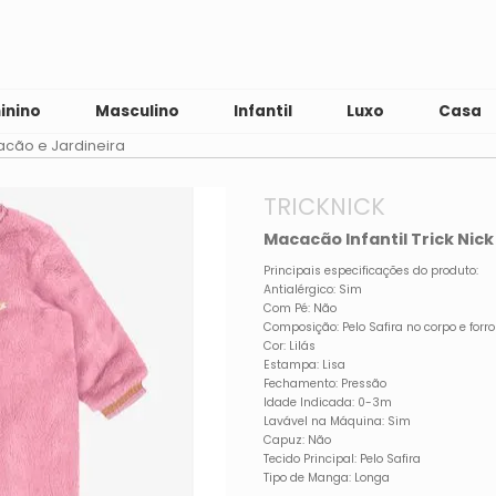
inino
Masculino
Infantil
Luxo
Casa
cão e Jardineira
TRICKNICK
Macacão Infantil Trick Nick
Principais especificações do produto:
Antialérgico: Sim
Com Pé: Não
Composição: Pelo Safira no corpo e forr
Cor: Lilás
Estampa: Lisa
Fechamento: Pressão
Idade Indicada: 0-3m
Lavável na Máquina: Sim
Capuz: Não
Tecido Principal: Pelo Safira
Tipo de Manga: Longa