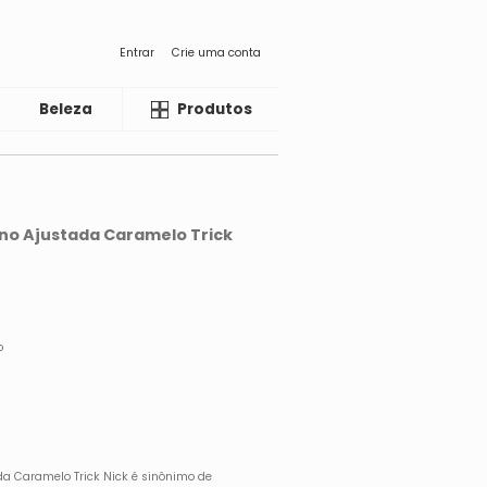
Entrar
Crie uma conta
Beleza
Liquida
Produtos
lino Ajustada Caramelo Trick
o
ada Caramelo Trick Nick é sinônimo de