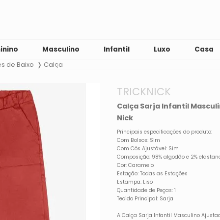
inino
Masculino
Infantil
Luxo
Casa
es de Baixo
Calça
TRICKNICK
Calça Sarja Infantil Mascu
Nick
Principais especificações do produto:
Com Bolsos: Sim
Com Cós Ajustável: Sim
Composição: 98% algodão e 2% elastan
Cor: Caramelo
Estação: Todas as Estações
Estampa: Liso
Quantidade de Peças: 1
Tecido Principal: Sarja
A Calça Sarja Infantil Masculino Ajust