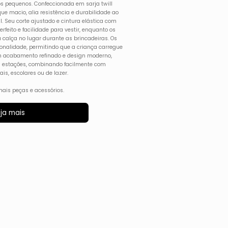
dos pequenos. Confeccionada em sarja twill
e macio, alia resistência e durabilidade ao
il. Seu corte ajustado e cintura elástica com
feito e facilidade para vestir, enquanto os
calça no lugar durante as brincadeiras. Os
onalidade, permitindo que a criança carregue
m acabamento refinado e design moderno,
as estações, combinando facilmente com
is, escolares ou de lazer.
ais peças e acessórios.
ja mais