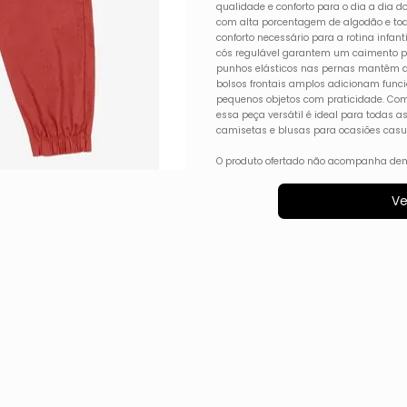
qualidade e conforto para o dia a dia 
com alta porcentagem de algodão e toqu
conforto necessário para a rotina infant
cós regulável garantem um caimento per
punhos elásticos nas pernas mantêm a 
bolsos frontais amplos adicionam funci
pequenos objetos com praticidade. Co
essa peça versátil é ideal para todas 
camisetas e blusas para ocasiões casua
O produto ofertado não acompanha dem
Ve