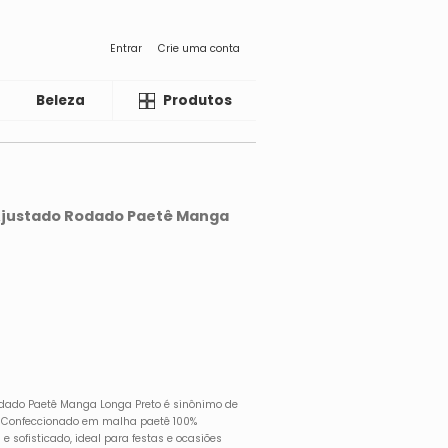
Entrar
Crie uma conta
Beleza
Liquida
Produtos
k Ajustado Rodado Paetê Manga
 Rodado Paetê Manga Longa Preto é sinônimo de
. Confeccionado em malha paetê 100%
l e sofisticado, ideal para festas e ocasiões