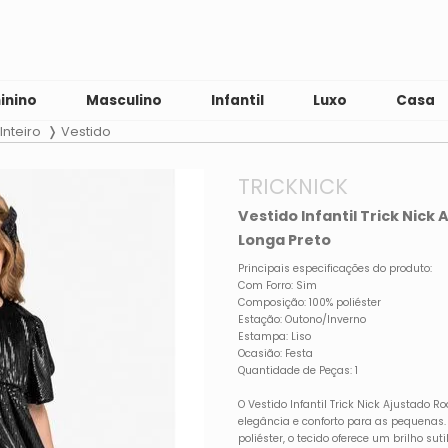
inino
Masculino
Infantil
Luxo
Casa
Inteiro
Vestido
TRICKNICK
Vestido Infantil Trick Nic
Longa Preto
Principais especificações do produto:
Com Forro: Sim
Composição: 100% poliéster
Estação: Outono/Inverno
Estampa: Liso
Ocasião: Festa
Quantidade de Peças: 1
O Vestido Infantil Trick Nick Ajustado
elegância e conforto para as pequenas
poliéster, o tecido oferece um brilho suti