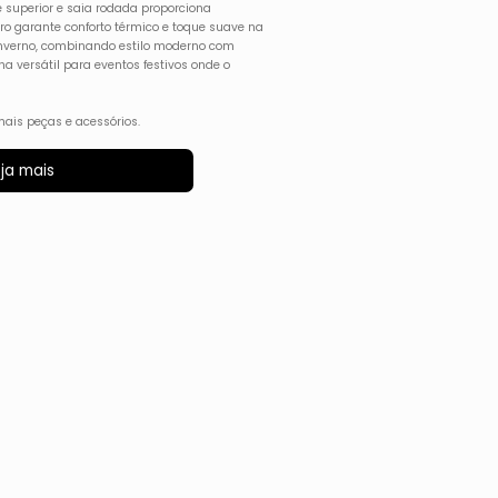
e superior e saia rodada proporciona
ro garante conforto térmico e toque suave na
e inverno, combinando estilo moderno com
a versátil para eventos festivos onde o
ais peças e acessórios.
ja mais