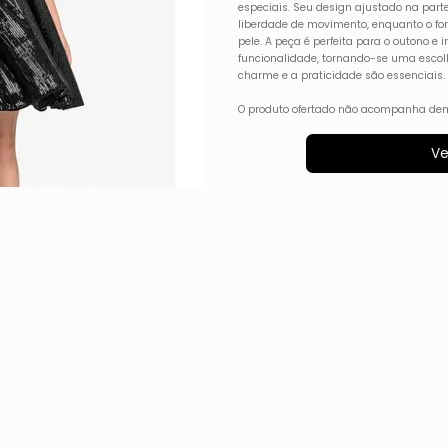
especiais. Seu design ajustado na part
liberdade de movimento, enquanto o for
pele. A peça é perfeita para o outono 
funcionalidade, tornando-se uma escolh
charme e a praticidade são essenciais.
O produto ofertado não acompanha dem
Ve