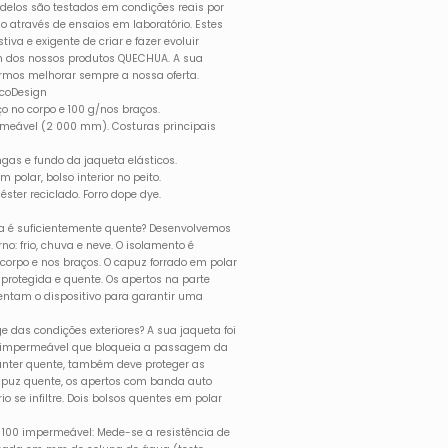
delos são testados em condições reais por
o através de ensaios em laboratório. Estes
iva e exigente de criar e fazer evoluir
n dos nossos produtos QUECHUA. A sua
ermos melhorar sempre a nossa oferta.
EcoDesign
 no corpo e 100 g/nos braços.
meável (2 000 mm). Costuras principais
ngas e fundo da jaqueta elásticos.
 polar, bolso interior no peito.
ster reciclado. Forro dope dye.
a é suficientemente quente? Desenvolvemos
no: frio, chuva e neve. O isolamento é
orpo e nos braços. O capuz forrado em polar
rotegida e quente. Os apertos na parte
ntam o dispositivo para garantir uma
das condições exteriores? A sua jaqueta foi
r impermeável que bloqueia a passagem da
manter quente, também deve proteger as
apuz quente, os apertos com banda auto
o se infiltre. Dois bolsos quentes em polar
 100 impermeável: Mede-se a resistência de