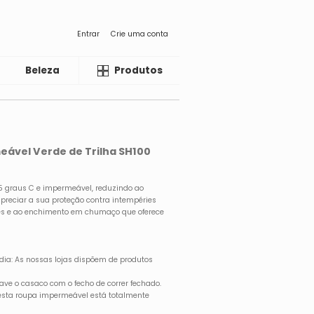
Entrar
Crie uma conta
Beleza
Liquida
Produtos
ável Verde de Trilha SH100
-5 graus C e impermeável, reduzindo ao
preciar a sua proteção contra intempéries
ues e ao enchimento em chumaço que oferece
a dia: As nossas lojas dispõem de produtos
 o casaco com o fecho de correr fechado.
 esta roupa impermeável está totalmente