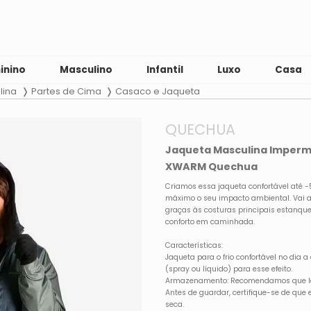
inino
Masculino
Infantil
Luxo
Casa
lina
Partes de Cima
Casaco e Jaqueta
QUECHUA
Jaqueta Masculina Imperme
XWARM Quechua
Criamos essa jaqueta confortável até 
máximo o seu impacto ambiental. Vai a
graças às costuras principais estanq
conforto em caminhada.
Características:
Jaqueta para o frio confortável no dia 
(spray ou líquido) para esse efeito.
Armazenamento: Recomendamos que lave
Antes de guardar, certifique-se de que
seca.