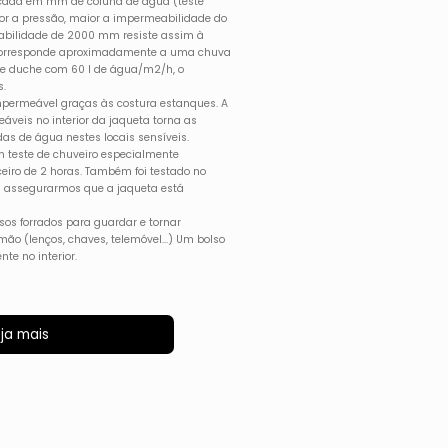
icada em mm de coluna de água (teste
or a pressão, maior a impermeabilidade do
abilidade de 2000 mm resiste assim à
corresponde aproximadamente a uma chuva
 de duche com 60 l de água/m2/h, o
s.
mpermeável graças às costura estanques. A
veis no interior da jaqueta torna as
as de água nestes locais sensíveis.
teste de chuveiro especialmente
eiro de 2 horas. Também foi testado no
s assegurarmos que a jaqueta está
sos forrados para guardar e tornar
mão (lenços, chaves, telemóvel...) Um bolso
te no interior.
ja mais