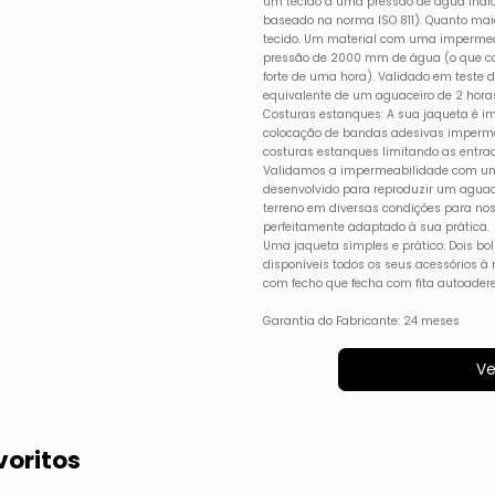
um tecido a uma pressão de água ind
baseado na norma ISO 811). Quanto mai
tecido. Um material com uma imperme
pressão de 2000 mm de água (o que 
forte de uma hora). Validado em teste
equivalente de um aguaceiro de 2 hora
Costuras estanques: A sua jaqueta é i
colocação de bandas adesivas impermeá
costuras estanques limitando as entrad
Validamos a impermeabilidade com um 
desenvolvido para reproduzir um aguac
terreno em diversas condições para no
perfeitamente adaptado à sua prática.
Uma jaqueta simples e prático: Dois bol
disponíveis todos os seus acessórios à 
com fecho que fecha com fita autoaderen
Garantia do Fabricante: 24 meses
Ve
voritos