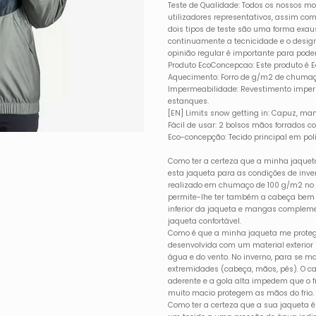
Teste de Qualidade: Todos os nossos mo
utilizadores representativos, assim com
dois tipos de teste são uma forma exaust
continuamente a tecnicidade e o desig
opinião regular é importante para pod
Produto EcoConcepcao: Este produto é 
Aquecimento: Forro de g/m2 de chumaço
Impermeabilidade: Revestimento imper
estanques.
[EN] Limits snow getting in: Capuz, ma
Fácil de usar: 2 bolsos mãos forrados com
Eco-concepção: Tecido principal em polié
Como ter a certeza que a minha jaquet
esta jaqueta para as condições de inver
realizado em chumaço de 100 g/m2 no c
permite-lhe ter também a cabeça bem p
inferior da jaqueta e mangas compleme
jaqueta confortável.
Como é que a minha jaqueta me protege 
desenvolvida com um material exterio
água e do vento. No inverno, para se 
extremidades (cabeça, mãos, pés). O c
aderente e a gola alta impedem que o fri
muito macio protegem as mãos do frio.
Como ter a certeza que a sua jaqueta é