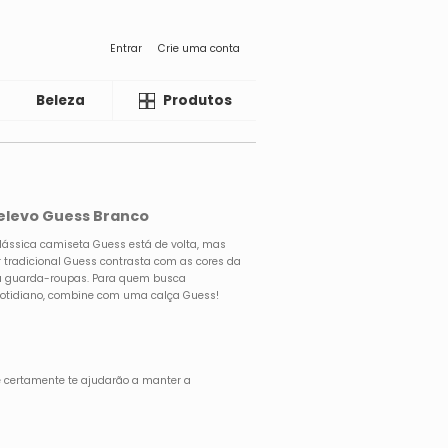
Entrar
Crie uma conta
Beleza
Liquida
Produtos
elevo Guess Branco
 clássica camiseta Guess está de volta, mas
r tradicional Guess contrasta com as cores da
eu guarda-roupas. Para quem busca
cotidiano, combine com uma calça Guess!
 certamente te ajudarão a manter a