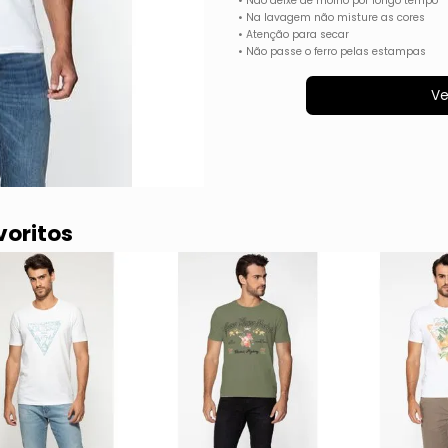
• Não deixe de molho por longo tempo
• Na lavagem não misture as cores
• Atenção para secar
• Não passe o ferro pelas estampas
Ve
voritos