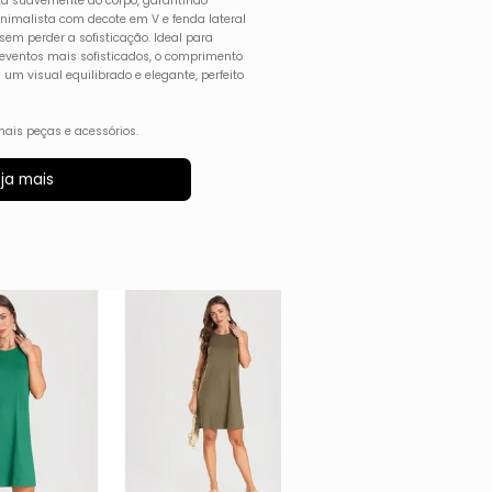
sta suavemente ao corpo, garantindo
nimalista com decote em V e fenda lateral
em perder a sofisticação. Ideal para
 eventos mais sofisticados, o comprimento
m visual equilibrado e elegante, perfeito
ais peças e acessórios.
ja mais