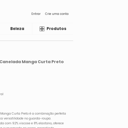
Entrar
Crie uma conta
Beleza
Liquida
Produtos
a Canelada Manga Curta Preto
ral
 Manga Curta Preto é a combinação perfeita
ca versatilidade no guarda-roupa.
da com 92% viscose e 8% elastano, oferece