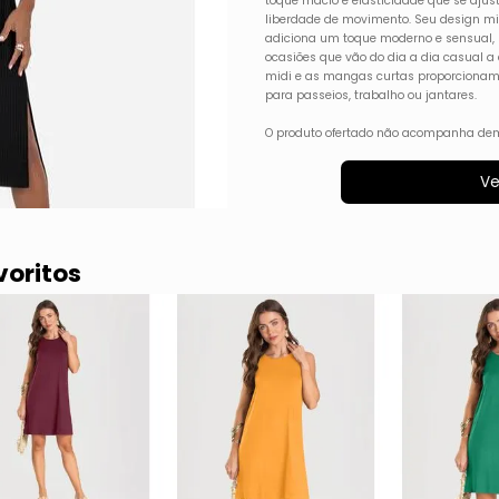
toque macio e elasticidade que se aju
liberdade de movimento. Seu design mi
adiciona um toque moderno e sensual, s
ocasiões que vão do dia a dia casual a
midi e as mangas curtas proporcionam u
para passeios, trabalho ou jantares.
O produto ofertado não acompanha dem
Ve
voritos