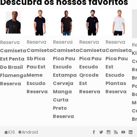
Descubra os nossos favoritos
Reserva
Reserva
Reserva
Reserva
Reserva
R
Camiseta
Camiseta
Camiseta
Camiseta
Camiseta
Ki
Sb Pica
Pica Pau
Pica Pau
Pica Pau
Est Penta
C
Pau Est
Escudo
Escudo
Est
Do Brasil
R
Meme
Estampa
Qrcode
Escudo
Flamengo
B
Escudo
Cerveja
Est
Plantas
Reserva
P
Reserva
Manga
Reserva
Reserva
B
Curta
M
Preto
C
Reserva
B
iOS
Android