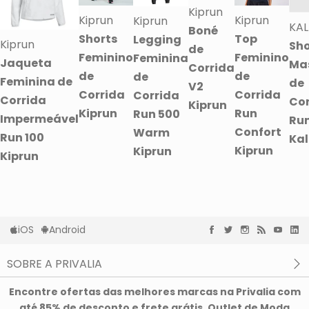
Kiprun
Kiprun
Kiprun
Kiprun
KAL
Boné
Shorts
Top
Legging
Kiprun
Sho
de
Feminino
Feminino
Feminina
Jaqueta
Ma
Corrida
de
de
de
Feminina de
de
V2
Corrida
Corrida
Corrida
Corrida
Cor
Kiprun
Kiprun
Run
Run 500
Impermeável
Run
Confort
Warm
Run 100
Kal
Kiprun
Kiprun
Kiprun
iOS
Android
SOBRE A PRIVALIA
O que é a Privalia?
Encontre ofertas das melhores marcas na Privalia com
Privacidade e Cookies
até 85% de desconto e frete grátis. Outlet de Moda