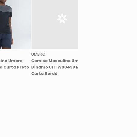
UMBRO
UMBRO
ina Umbro
Camisa Masculina Umbro
Camisa Feminina U
a Curta Preto
Dinamo U11TW00438 Manga
Traditional Tape M
Curta Bordô
Longa Raglan Verme