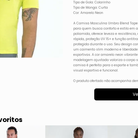
Tipo de Gola: Colarinho
Tipo de Manga: Curta
Cor: Amarelo Neon
A Camisa Masculina Umbro Blend Tape
para quem busca conforto e estilo em 
poliamida, oferece leveza e resistênci
rápida, proteção UV 15+ e função antitr
protegida durante o uso. Seu design c
um caimento slim moderno e liberdade 
esportivas. A cor amarelo neon vibran
modelagem ajustada valoriza o corpo se
camisa é perfeita para o esporte e ta
visual esportivo e funcional.
O produto ofertado não acompanha dem
Ve
voritos