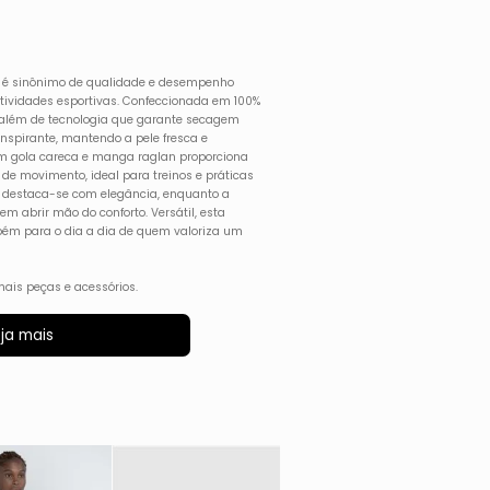
 é sinônimo de qualidade e desempenho
atividades esportivas. Confeccionada em 100%
a, além de tecnologia que garante secagem
anspirante, mantendo a pele fresca e
om gola careca e manga raglan proporciona
de movimento, ideal para treinos e práticas
te destaca-se com elegância, enquanto a
m abrir mão do conforto. Versátil, esta
mbém para o dia a dia de quem valoriza um
ais peças e acessórios.
ja mais