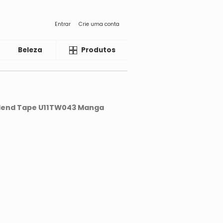
Entrar
Crie uma conta
Beleza
Liquida
Produtos
lend Tape U11TW043 Manga