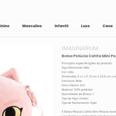
inino
Masculino
Infantil
Luxo
Casa
IMAGINARIUM
Bolsa Pelúcia Catita Mini P
Principais especificações do produto:
Alça Removível: Não
Cor: Lilás
Dimensões A x L x P: 21 cm x 20,5 cm x 
Estrutura: Mole
Forro Interno: Sim
Material: 100% poliéster
Quantidade de Bolsos: 1
Tipo de Alça: Ombro
Tipo de Fechamento: Zíper
A Bolsa Pelúcia Catita Mini Pelúcia Ac