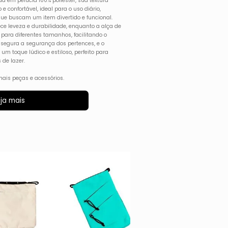
a em pelúcia 100% poliéster, sua textura
confortável, ideal para o uso diário,
que buscam um item divertido e funcional.
rece leveza e durabilidade, enquanto a alça de
 para diferentes tamanhos, facilitando o
ssegura a segurança dos pertences, e o
m toque lúdico e estiloso, perfeito para
de lazer.
ais peças e acessórios.
ja mais