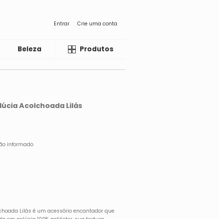
Entrar
Crie uma conta
Beleza
Liquida
Produtos
elúcia Acolchoada Lilás
não informado
olchoada Lilás é um acessório encantador que