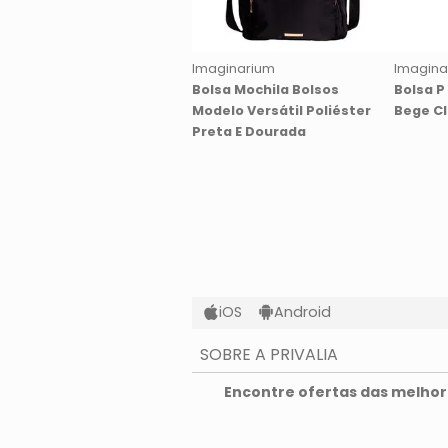
Imaginarium
Imagina
Bolsa Mochila Bolsos
Bolsa P
Modelo Versátil Poliéster
Bege Cl
Preta E Dourada
iOS
Android
SOBRE A PRIVALIA
O que é a Privalia?
Encontre ofertas das melhore
Privacidade e Cookies
Condições de uso