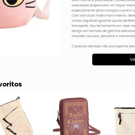
une charme e praticidade. Confeccionad
aveludada proporciona um toque macio e 
especialmente para crianças e jovens 
Com estrutura mole e forro interno, ofe
ombro regulável garante ajuste perfeito
transporte. Seu fechamento em zíper a
design em formato de gatinha adiciona u
ocasiões casuais, passeios e momentos 
O produto ofertado não acompanha dem
Ve
voritos