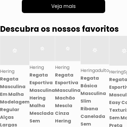
Veja mais
Descubra os nossos favoritos
Hering
Hering
Heringadulto
Hering
HeringS
Regata
Regata
Regata
Regata
Regat
Esportiva
Esportiva
Básica
Masculina
Esport
Masculina
Masculina
Masculina
Em Malha
Mascul
Hering
Machão
Slim
Modelagem
Easy C
Malha
Mescla
Ribana
Regular
Textur
Mesclada
Cinza
Canelada
Alças
Sem M
Sem
Hering
Sem
Largas
Preta