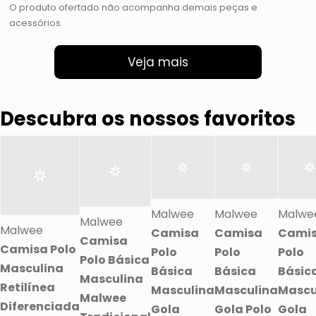
O produto ofertado não acompanha demais peças e
acessórios.
Veja mais
Descubra os nossos favoritos
Malwee
Malwee
Malwe
Malwee
Malwee
Camisa
Camisa
Cami
Camisa
Camisa Polo
Polo
Polo
Polo
Polo Básica
Masculina
Básica
Básica
Básic
Masculina
Retilínea
Masculina
Masculina
Mascu
Malwee
Diferenciada
Gola
Gola Polo
Gola