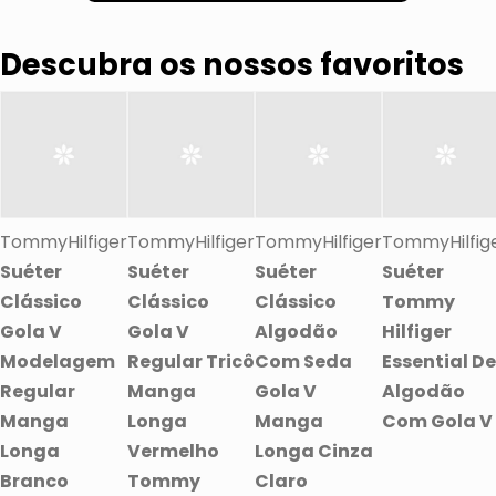
Descubra os nossos favoritos
TommyHilfiger
TommyHilfiger
TommyHilfiger
TommyHilfig
Suéter
Suéter
Suéter
Suéter
Clássico
Clássico
Clássico
Tommy
Gola V
Gola V
Algodão
Hilfiger
Modelagem
Regular Tricô
Com Seda
Essential De
Regular
Manga
Gola V
Algodão
Manga
Longa
Manga
Com Gola V
Longa
Vermelho
Longa Cinza
Branco
Tommy
Claro