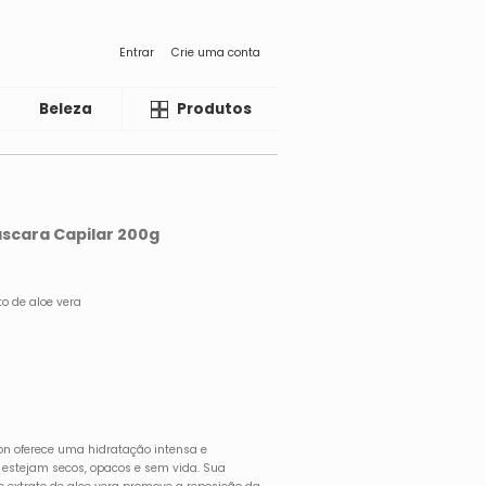
Entrar
Crie uma conta
Beleza
Liquida
Produtos
áscara Capilar 200g
o de aloe vera
on oferece uma hidratação intensa e
e estejam secos, opacos e sem vida. Sua