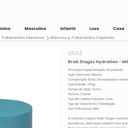
inino
Masculino
Infantil
Luxo
Casa
Tratamentos Intensivos
Máscara e Tratamentos Capilares
BRAÉ
Braé Stages Hydration - M
Principais especificações do produto:
Ação Adicional: Maciez
Composição Ativa: Aminoácidos e extrat
Quantidade: 200g
Tempo de Ação: 10min
Textura: Creme
Tipo de Cabelo Indicado: Lisos
Tipo de Tratamento: Hidratação
Uso Profissional: Não
A máscara capilar Braé Stages Hydrati
duradoura, ideal para cabelos lisos qu