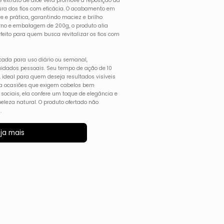
 extrato de aloe vera promove a reposição da
ura dos fios com eficácia. O acabamento em
 e prática, garantindo maciez e brilho
rno e embalagem de 200g, o produto alia
rfeito para quem busca revitalizar os fios com
dicada para uso diário ou semanal,
uidados pessoais. Seu tempo de ação de 10
ideal para quem deseja resultados visíveis
ra ocasiões que exigem cabelos bem
 sociais, ela confere um toque de elegância e
 beleza natural. O produto ofertado não
.
ja mais