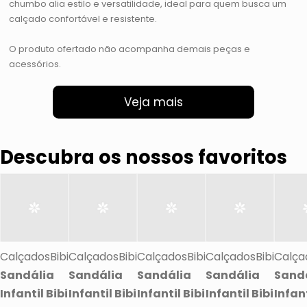
chumbo alia estilo e versatilidade, ideal para quem busca um
calçado confortável e resistente.
O produto ofertado não acompanha demais peças e
acessórios.
Veja mais
Descubra os nossos favoritos
CalçadosBibi
CalçadosBibi
CalçadosBibi
CalçadosBibi
Calça
Sandália
Sandália
Sandália
Sandália
Sand
Infantil Bibi
Infantil Bibi
Infantil Bibi
Infantil Bibi
Infant