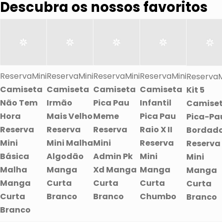
Descubra os nossos favoritos
ReservaMini
ReservaMini
ReservaMini
ReservaMini
ReservaM
Camiseta
Camiseta
Camiseta
Camiseta
Kit 5
Não Tem
Irmão
Pica Pau
Infantil
Camise
Hora
Mais Velho
Meme
Pica Pau
Pica-Pa
Reserva
Reserva
Reserva
Raio X II
Bordad
Mini
Mini Malha
Mini
Reserva
Reserva
Básica
Algodão
Admin Pk
Mini
Mini
Malha
Manga
Xd Manga
Manga
Manga
Manga
Curta
Curta
Curta
Curta
Curta
Branco
Branco
Chumbo
Branco
Branco