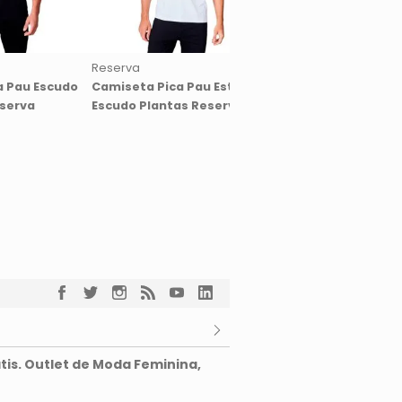
Reserva
Reserva
a Pau Escudo
Camiseta Pica Pau Est
Kit 5 Camisetas Res
eserva
Escudo Plantas Reserva
Brasa Pica Pau Bor
Manga Curta Branc
tis. Outlet de Moda Feminina,