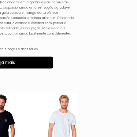
Confeccionadas em algodão, essas camisetas
io, proporcionando uma sensação agradável
m gola careca e manga curta oferece
 ocasiões casuais e rotinas urbanas. O bordado
e sutil, elevando a estética sem perder a
to refinado, essas peças são essenciais
veis, combinando facilmente com diferentes
ais peças e acessórios.
ja mais