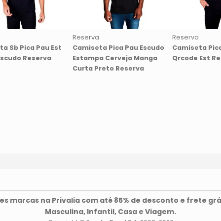
Reserva
Reserva
a Sb Pica Pau Est
Camiseta Pica Pau Escudo
Camiseta Pic
scudo Reserva
Estampa Cerveja Manga
Qrcode Est R
Curta Preto Reserva
s marcas na Privalia com até 85% de desconto e frete grá
Masculina, Infantil, Casa e Viagem.