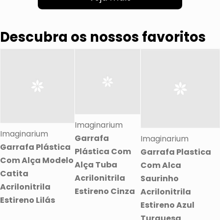
Descubra os nossos favoritos
Imaginarium
Imaginarium
Garrafa
Imaginarium
Garrafa Plástica
Plástica Com
Garrafa Plastica
Com Alça Modelo
Alça Tuba
Com Alca
Catita
Acrilonitrila
Saurinho
Acrilonitrila
Estireno Cinza
Acrilonitrila
Estireno Lilás
Estireno Azul
Turquesa