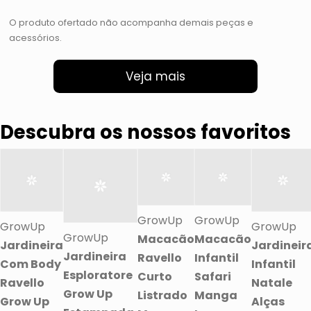
O produto ofertado não acompanha demais peças e
acessórios.
Veja mais
Descubra os nossos favoritos
GrowUp
GrowUp
GrowUp
GrowUp
GrowUp
Macacão
Macacão
Jardineira
Jardineir
Jardineira
Ravello
Infantil
Com Body
Infantil
Esploratore
Curto
Safari
Ravello
Natale
Grow Up
Listrado
Manga
Grow Up
Alças