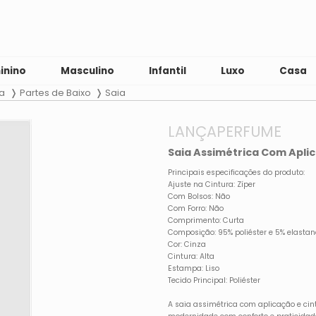
inino
Masculino
Infantil
Luxo
Casa
a
Partes de Baixo
Saia
LANÇAPERFUME
Saia Assimétrica Com Aplic
Principais especificações do produto:
Ajuste na Cintura: Zíper
Com Bolsos: Não
Com Forro: Não
Comprimento: Curta
Composição: 95% poliéster e 5% elastan
Cor: Cinza
Cintura: Alta
Estampa: Liso
Tecido Principal: Poliéster
A saia assimétrica com aplicação e cin