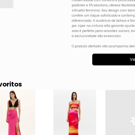
modernidade com conforto e praticida
poliéster e 5% elastano, oferece flexibi
silhueta feminina. Seu design com bar
confere um toque sofisticado e contem
diferenciado. A ausência de bolsos e for
por zíper na cintura alta garante ajuste 
saia é perfeita para ocasiões sociais, 
a exclusividade são essenciais.
O produto ofertado não acompanha dem
Ve
voritos