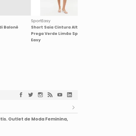
SportEasy
SportEasy
di Balonê
Short Saia Cintura Alta Com
Saia Curta Justa Co
Prega Verde Limão Sport
Embutido Reta Lisa 
Easy
Turquesa
tis. Outlet de Moda Feminina,