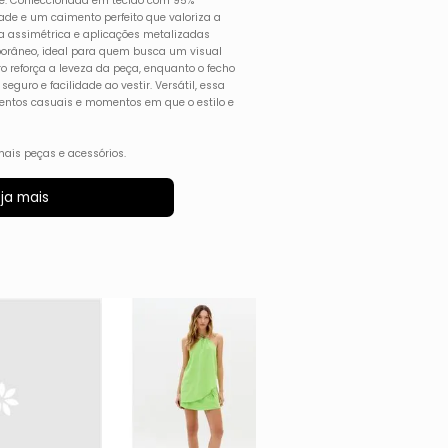
de. Confeccionada em tecido com 95%
lidade e um caimento perfeito que valoriza a
ra assimétrica e aplicações metalizadas
porâneo, ideal para quem busca um visual
ro reforça a leveza da peça, enquanto o fecho
seguro e facilidade ao vestir. Versátil, essa
eventos casuais e momentos em que o estilo e
ais peças e acessórios.
ja mais