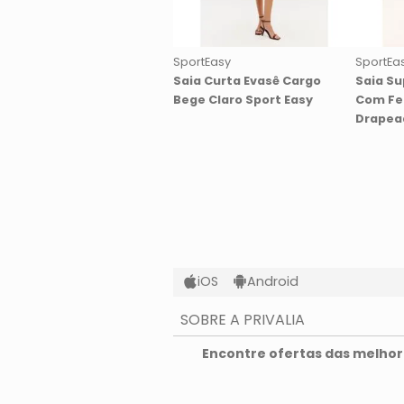
SportEasy
SportEa
Saia Curta Evasê Cargo
Saia Su
Bege Claro Sport Easy
Com Fe
Drapea
iOS
Android
SOBRE A PRIVALIA
O que é a Privalia?
Encontre ofertas das melhore
Privacidade e Cookies
Condições de uso