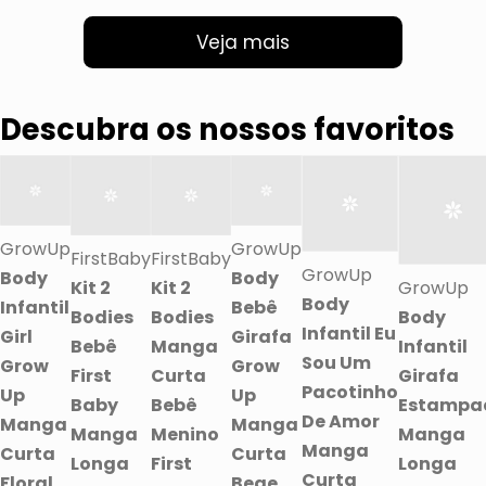
Veja mais
Descubra os nossos favoritos
GrowUp
GrowUp
FirstBaby
FirstBaby
GrowUp
Body
Body
Kit 2
Kit 2
GrowUp
Body
Infantil
Bebê
Bodies
Bodies
Body
Infantil Eu
Girl
Girafa
Bebê
Manga
Infantil
Sou Um
Grow
Grow
First
Curta
Girafa
Pacotinho
Up
Up
Baby
Bebê
Estampa
De Amor
Manga
Manga
Manga
Menino
Manga
Manga
Curta
Curta
Longa
First
Longa
Curta
Floral
Bege