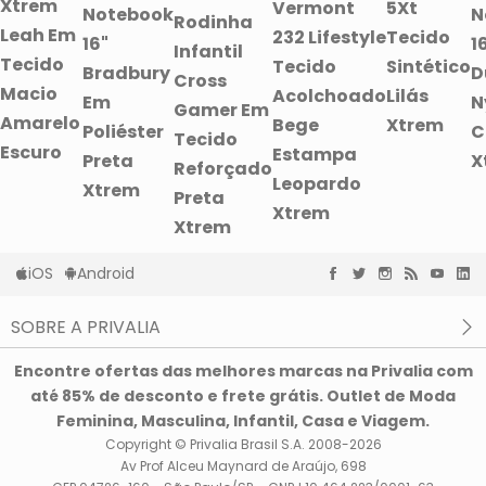
Xtrem
Vermont
5Xt
Notebook
N
Rodinha
Leah Em
232 Lifestyle
Tecido
16"
1
Infantil
Tecido
Tecido
Sintético
Bradbury
D
Cross
Macio
Acolchoado
Lilás
Em
N
Gamer Em
Amarelo
Bege
Xtrem
Poliéster
C
Tecido
Escuro
Estampa
Preta
X
Reforçado
Leopardo
Xtrem
Preta
Xtrem
Xtrem
iOS
Android
SOBRE A PRIVALIA
O que é a Privalia?
Encontre ofertas das melhores marcas na Privalia com
Privacidade e Cookies
até 85% de desconto e frete grátis. Outlet de Moda
Condições de uso
Feminina, Masculina, Infantil, Casa e Viagem.
Copyright © Privalia Brasil S.A. 2008-2026
Av Prof Alceu Maynard de Araújo, 698