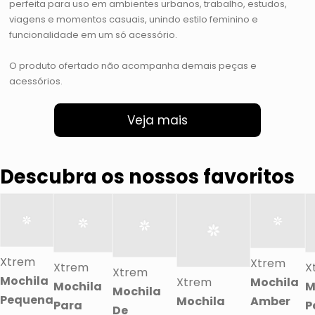
perfeita para uso em ambientes urbanos, trabalho, estudos,
viagens e momentos casuais, unindo estilo feminino e
funcionalidade em um só acessório.
O produto ofertado não acompanha demais peças e
acessórios.
Veja mais
Descubra os nossos favoritos
Xtrem
Xtrem
Xtrem
X
Xtrem
Mochila
Xtrem
Mochila
Mochila
M
Mochila
Pequena
Mochila
Amber
Para
P
De