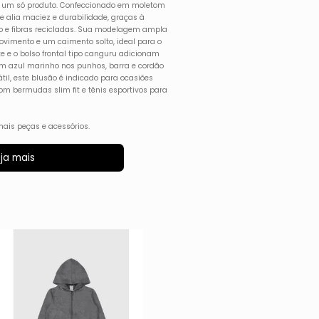
em um só produto. Confeccionado em moletom
 alia maciez e durabilidade, graças à
o e fibras recicladas. Sua modelagem ampla
movimento e um caimento solto, ideal para o
e e o bolso frontal tipo canguru adicionam
em azul marinho nos punhos, barra e cordão
til, este blusão é indicado para ocasiões
m bermudas slim fit e tênis esportivos para
ais peças e acessórios.
ja mais