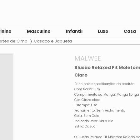
inino
Masculino
Infantil
Luxo
Casa
artes de Cima
Casaco e Jaqueta
MALWEE
Blusão Relaxed Fit Moleto
Claro
Principais especificações do produto:
Com Bolso: Sim
Comprimento da Manga: Manga Longa
Cor: Cinza claro
Estampa: Lisa
Fechamento: Sem Fechamento
Gola: Sem Gola
Indicado Para: Dia a dia
Estilo: Casual
O Blusão Relaxed Fit Moletom Rajado Ma