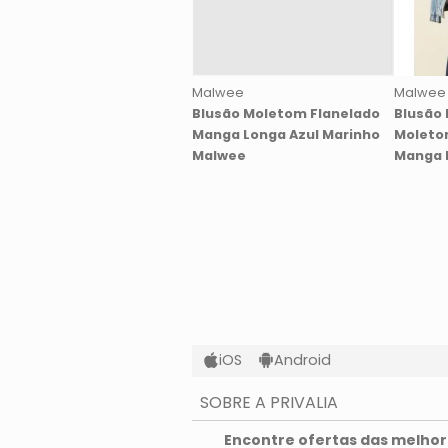
Malwee
Malwee
Blusão Moletom Flanelado
Blusão 
Manga Longa Azul Marinho
Moleto
Malwee
Manga 
iOS
Android
SOBRE A PRIVALIA
O que é a Privalia?
Encontre ofertas das melhore