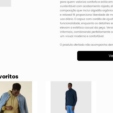
para quem valoriza conforto e estilo 
sustentável com acabamento rajado, ele
composição que inclui algodão orgânic
e relaxed fit proporciona liberdade de 
uso diário. O capuz com cordão de ajust
funcionalidade, enquanto os detalhes 
elevam a estética casual da peça. Versá
informais, combinando perfeitamente co
um visual moderno e confortável.
O produto ofertado não acompanha dem
Ve
voritos