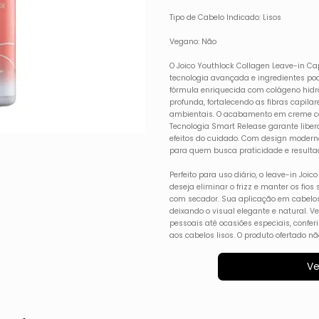
Tipo de Cabelo Indicado: Lisos
Vegano: Não
O Joico Youthlock Collagen Leave-in Ca
tecnologia avançada e ingredientes pode
fórmula enriquecida com colágeno hidro
profunda, fortalecendo as fibras capila
ambientais. O acabamento em creme con
Tecnologia Smart Release garante liber
efeitos do cuidado. Com design modern
para quem busca praticidade e resultado
Perfeito para uso diário, o leave-in Jo
deseja eliminar o frizz e manter os fi
com secador. Sua aplicação em cabelos 
deixando o visual elegante e natural. V
pessoais até ocasiões especiais, confer
aos cabelos lisos. O produto ofertado
Ve