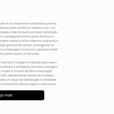
pilar é um tratamento sofisticado que alia
rosos para revitalizar cabelos lisos. Sua
lisado e óleo de buriti promove hidratação
res e protegendo contra danos térmicos e
fere maciez e brilho intensos, enquanto a
ação gradual dos ativos, prolongando os
o e embalagem funcional, o produto é ideal
s profissionais no dia a dia.
ico Youthlock Collagen é indicado para quem
os saudáveis e protegidos durante a secagem
limpos e úmidos facilita a finalização,
ersátil, atende desde rotinas de cuidados
indo um toque de sofisticação e vitalidade
 não acompanha demais peças e acessórios.
ja mais