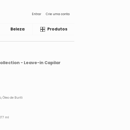
Entrar
Crie uma conta
Beleza
Liquida
Produtos
llection - Leave-in Capilar
 Óleo de Buriti
 177 ml