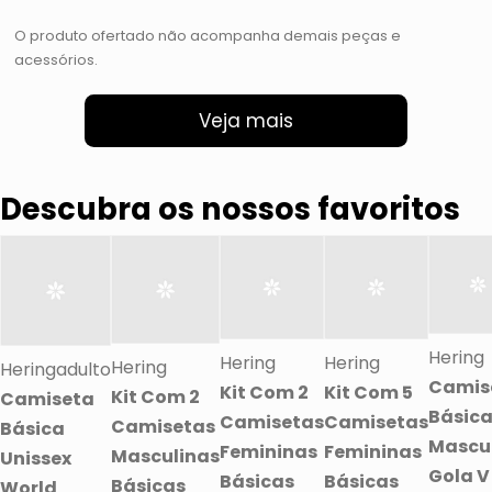
O produto ofertado não acompanha demais peças e
acessórios.
Veja mais
Descubra os nossos favoritos
Hering
Hering
Hering
Hering
Heringadulto
Camis
Kit Com 2
Kit Com 5
Kit Com 2
Camiseta
Básic
Camisetas
Camisetas
Camisetas
Básica
Mascu
Femininas
Femininas
Masculinas
Unissex
Gola V
Básicas
Básicas
Básicas
World