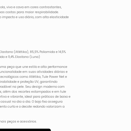
ola, vivo e cava em cores contrastantes,
nas costas para maior respirabilidade.
 impacto e uso diário, com alta elasticidade
astano (Atlétika), 85,5% Poliamida e 14,5%
ida e 11,4% Elastano (Luna)
ma peça que une estilo e alta performance
uncionalidade em suas atividades diárias e
ecnológicos como Atlétika, Tule Power Net e
pirabilidade e proteção UV, garantindo
radável na pele. Seu design moderno com
es, além dos recortes estampados e em tule
tivo e vibrante, ideal para práticas de baixo e
asual no dia a dia. O bojo fixo assegura
ento curto e o decote redondo valorizam a
ais peças e acessórios.