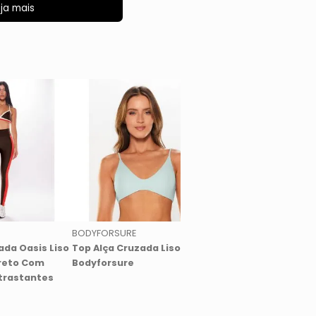
ja mais
BODYFORSURE
BODYFORSURE
ada Oasis Liso
Top Alça Cruzada Liso Ice
Top Nadador Liso P
reto Com
Bodyforsure
Manga Preto Bodyfo
trastantes