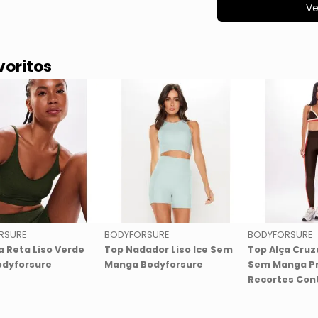
Ve
voritos
RSURE
BODYFORSURE
BODYFORSURE
a Reta Liso Verde
Top Nadador Liso Ice Sem
Top Alça Cruz
odyforsure
Manga Bodyforsure
Sem Manga P
Recortes Con