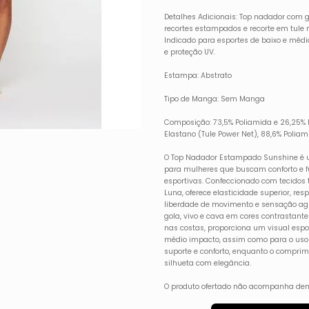
Detalhes Adicionais: Top nadador com g
recortes estampados e recorte em tule 
Indicado para esportes de baixo e médio
e proteção UV.
Estampa: Abstrato
Tipo de Manga: Sem Manga
Composição: 73,5% Poliamida e 26,25% El
Elastano (Tule Power Net), 88,6% Poliam
O Top Nadador Estampado Sunshine é u
para mulheres que buscam conforto e f
esportivas. Confeccionado com tecidos t
Luna, oferece elasticidade superior, res
liberdade de movimento e sensação ag
gola, vivo e cava em cores contrastant
nas costas, proporciona um visual espor
médio impacto, assim como para o uso c
suporte e conforto, enquanto o comprim
silhueta com elegância.
O produto ofertado não acompanha dem