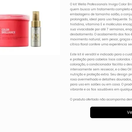
O kit Wella Professionals Invigo Color Br
quem busca um tratamento completo e s
embalagens de tamanho salão, o conjun
prolongado, ideal para uso frequente. 
histidina, vitamina E e moléculas enca
sua vivacidade por até 7 semanas, enqu
desbotamento. O acabamento dos fios é 
movimento natural, sem pesar, graças
cítrico floral confere uma experiência s
Este kit é versátil e indicado para o cu
e proteção para cabelos lisos colorid
coloração, o condicionador facilita o d
intensamente sem ressecar, e o óleo Oil
nutrição e proteção extra. Seu design p
rosa avermelhado e detalhes dourados, 
para uso em salões ou em casa. O prod
vibrante e os fios saudáveis em qualque
O produto ofertado não acompanha dem
Ve