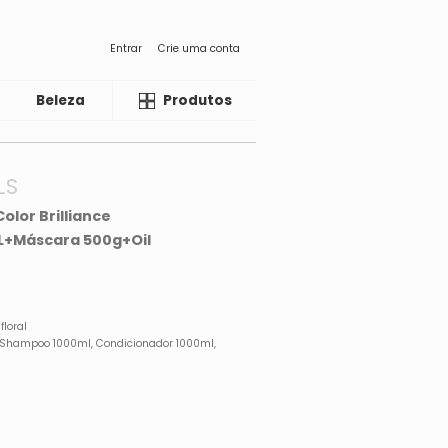
Entrar
Crie uma conta
Beleza
Liquida
Produtos
LS
olor Brilliance
L+Máscara 500g+Oil
floral
s): Shampoo 1000ml, Condicionador 1000ml,