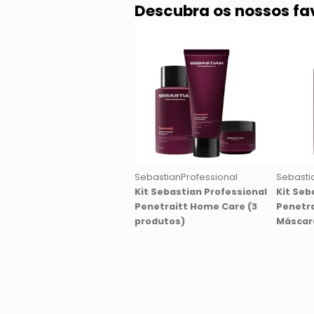
Descubra os nossos fa
SebastianProfessional
Sebasti
Kit Sebastian Professional
Kit Seb
Penetraitt Home Care (3
Penetr
produtos)
Máscara