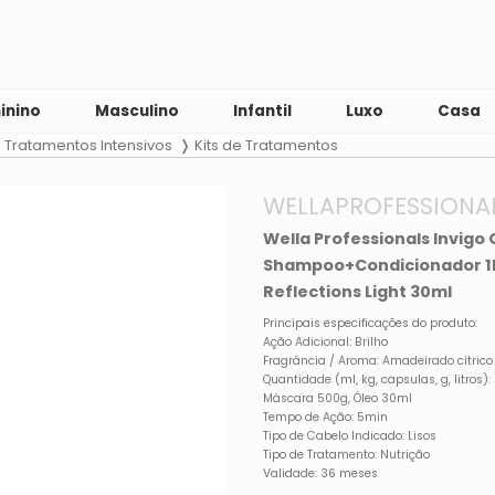
inino
Masculino
Infantil
Luxo
Casa
Tratamentos Intensivos
Kits de Tratamentos
WELLAPROFESSIONA
Wella Professionals Invigo C
Shampoo+Condicionador 1
Reflections Light 30ml
Principais especificações do produto:
Ação Adicional: Brilho
Fragrância / Aroma: Amadeirado cítrico 
Quantidade (ml, kg, capsulas, g, litro
Máscara 500g, Óleo 30ml
Tempo de Ação: 5min
Tipo de Cabelo Indicado: Lisos
Tipo de Tratamento: Nutrição
Validade: 36 meses