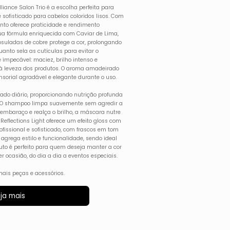
illiance Salon Trio é a escolha perfeita para
ofisticado para cabelos coloridos lisos. Com
to oferece praticidade e rendimento
Sua fórmula enriquecida com Caviar de Lima,
psuladas de cobre protege a cor, prolongando
anto sela as cutículas para evitar o
impecável: maciez, brilho intenso e
 à leveza dos produtos. O aroma amadeirado
ensorial agradável e elegante durante o uso.
idado diário, proporcionando nutrição profunda
os. O shampoo limpa suavemente sem agredir a
esembaraço e realça o brilho, a máscara nutre
 Reflections Light oferece um efeito gloss com
rofissional e sofisticado, com frascos em tom
agrega estilo e funcionalidade, sendo ideal
uto é perfeito para quem deseja manter a cor
r ocasião, do dia a dia a eventos especiais.
ais peças e acessórios.
ja mais