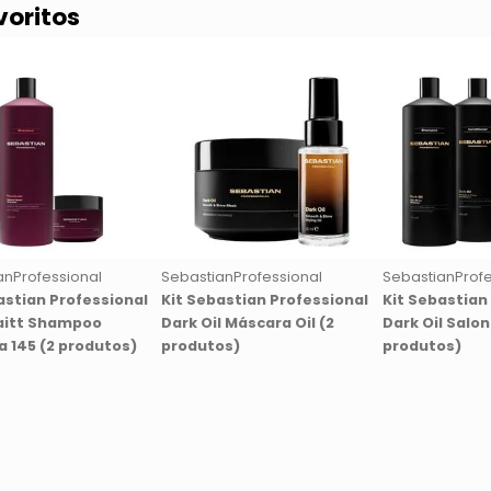
voritos
anProfessional
SebastianProfessional
SebastianProfe
astian Professional
Kit Sebastian Professional
Kit Sebastian
aitt Shampoo
Dark Oil Máscara Oil (2
Dark Oil Salon
 145 (2 produtos)
produtos)
produtos)