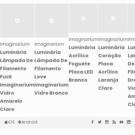
Imaginarium
Imaginarium
Im
Imaginarium
Imaginarium
Luminária
Luminária
Lu
Luminária
Luminária
Acrílico
Coração
La
Lâmpada De
Lâmpada De
Foguete
Placa
De
Filamento
Filamento
Placa LED
Acrílico
Fi
Fuck
Love
Branco
Laranja
Dr
Imaginarium
Imaginarium
Claro
Vi
Vidro
Vidro Branco
Am
Amarelo
Cl
Claro
iOS
Android