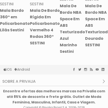
SESTINI
SESTINI
Mala De
Mala De
Mala Bordo
Mala De Bordo
Bordo NBA
Bordo NBA
360° em
Rígida Em
Space Em
Space Em
Policarbonato
Policarbonato
ABS
ABS
Lilás Sestini
Vermelho 4
Texturizado
Texturiza
Rodas 360°
Azul
Dourado
SESTINI
Marinho
SESTINI
Sestini
iOS
Android
SOBRE A PRIVALIA
O que é a Privalia?
Encontre ofertas das melhores marcas na Privalia com
Privacidade e Cookies
até 85% de desconto e frete grátis. Outlet de Moda
Condições de uso
Feminina, Masculina, Infantil, Casa e Viagem.
Copyright © Privalia Brasil S.A. 2008-2026