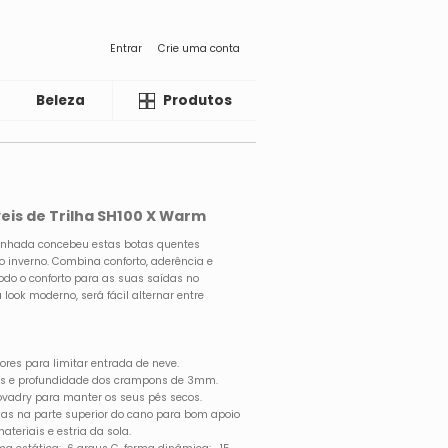
Entrar
Crie uma conta
Beleza
Liquida
Produtos
is de Trilha SH100 X Warm
inhada concebeu estas botas quentes
 inverno. Combina conforto, aderência e
odo o conforto para as suas saídas no
 look moderno, será fácil alternar entre
ores para limitar entrada de neve.
xes e profundidade dos crampons de 3mm.
vadry para manter os seus pés secos.
as na parte superior do cano para bom apoio
eriais e estria da sola.