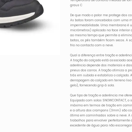
Temperatura de conforto medida de form
graus C
De que modo o polar me protege das con
As botas foram concebidas com uma m
impermeabilidade. Uma membrana é um 
micrómetros) aplicado na face interior
ao mesmo tempo que permite a elimin
botas, os pés também ficam secos. A so
frio no contacto com a neve.
Qual a diferença entre tração e aderênc
A tração do calçado está associada aos
aderência depende dos materiais e das 
pneus dos carros. A tração otimiza a p
trás em subida e estabiliza o calçado. 
derrapagem do calçado em terreno liso
gelo), fornecendo grip à sola.
Que tipo de tração e aderência me ofer
Equipado com solas SNOWCONTACT, o se
máximo em termos de tração em caminh
e a altura dos crampons (3mm) são co
ótima em caminhadas sobre a neve. A 
trabalhos para envolver perfeitamente
excedente de água para não escorregar