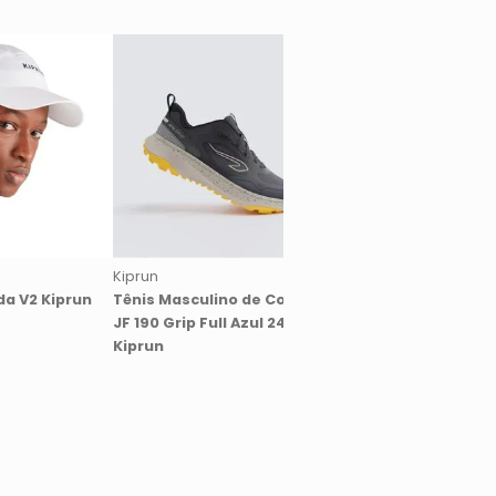
Kiprun
Kiprun
da V2 Kiprun
Tênis Masculino de Corrida
Top Feminino de Cor
JF 190 Grip Full Azul 24
Run Confort Kiprun
Kiprun