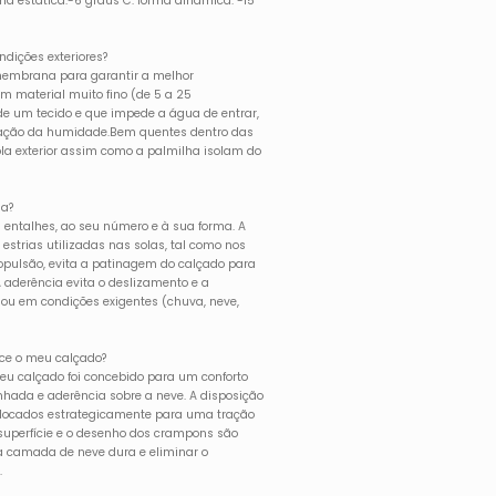
a estática:-6 graus C. forma dinâmica: -15
dições exteriores?
embrana para garantir a melhor
material muito fino (de 5 a 25
 de um tecido e que impede a água de entrar,
ação da humidade.Bem quentes dentro das
la exterior assim como a palmilha isolam do
ia?
 entalhes, ao seu número e à sua forma. A
estrias utilizadas nas solas, tal como nos
ropulsão, evita a patinagem do calçado para
A aderência evita o deslizamento e a
 ou em condições exigentes (chuva, neve,
ece o meu calçado?
u calçado foi concebido para um conforto
ada e aderência sobre a neve. A disposição
locados estrategicamente para uma tração
superfície e o desenho dos crampons são
 a camada de neve dura e eliminar o
.