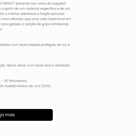
CONTACT presente nas solas do calçado?
 partir de um material específico e de um
ir a melhor aderência e tração possível.
 mais eficazes que uma sola tradicional em
 piso gelado, a adição de grips antideslize
a.
utos num local arejado protegido da luz e
ção. Deixar secar num local seco e ventilado
 - 35 Poliuretano.
30 Acetato etileno de viníl (EVA).
ja mais