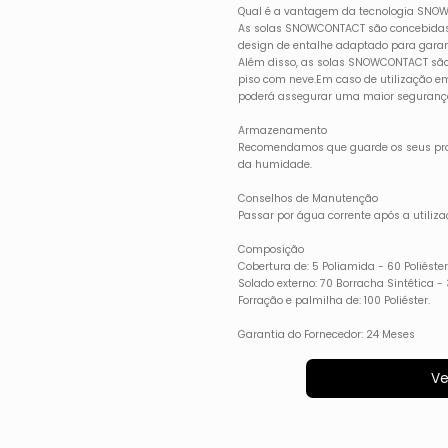
Qual é a vantagem da tecnologia SNOW
As solas SNOWCONTACT são concebidas a
design de entalhe adaptado para garant
Além disso, as solas SNOWCONTACT são
piso com neve.Em caso de utilização em
poderá assegurar uma maior seguranç
Armazenamento
Recomendamos que guarde os seus prod
da humidade.
Conselhos de Manutenção
Passar por água corrente após a utiliza
Composição
Cobertura de: 5 Poliamida - 60 Poliéster
Solado externo: 70 Borracha Sintética - 
Forração e palmilha de: 100 Poliéster.
Garantia do Fornecedor: 24 Meses
Ve