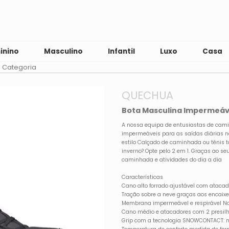
inino
Masculino
Infantil
Luxo
Casa
 Categoria
QUECHUA
Bota Masculina Impermeáve
A nossa equipa de entusiastas de cam
impermeáveis para as saídas diárias no
estilo Calçado de caminhada ou ténis t
inverno? Opte pelo 2 em 1. Graças ao seu
caminhada e atividades do dia a dia
Características
Cano alto forrado ajustável com atacad
Tração sobre a neve graças aos encai
Membrana impermeável e respirável No
Cano médio e atacadores com 2 presilh
Grip com a tecnologia SNOWCONTACT: mat